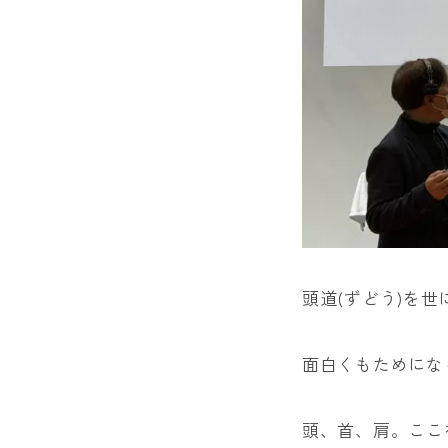
頭道(ずどう)を
面白くもためにな
頭、首、肩。ここ