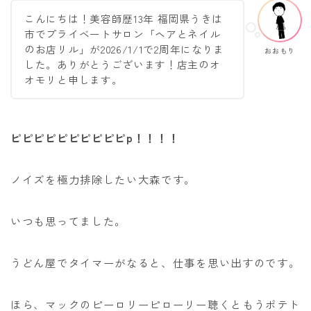
ACCESS
こんにちは！美容師歴13年 福岡県うきは
市でプライベートサロン「ヘアとネイル
のお店リル」が2026/1/1で2周年になりま
おおもり
した。ありがとうございます！店主のオ
オモリと申します。
ピピピピピピピピピピp！！！！
ノイズを極力排除したい大森です。
いつも思ってました。
うどん屋でタイマーがなると、仕事を思い出すのです。
ほら、マックのピーロリーピローリー聴くともうポテト